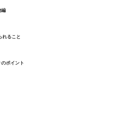
物編
られること
りのポイント