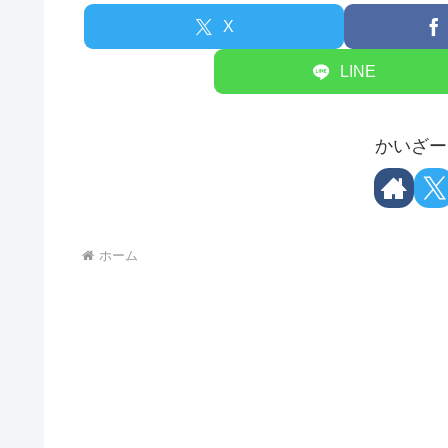
X
LINE
かいざー
ホーム