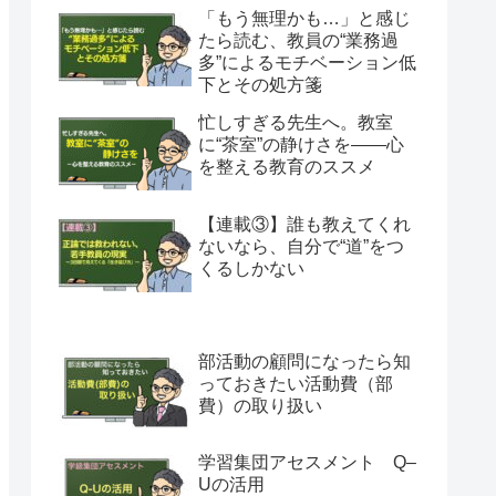
「もう無理かも…」と感じ
たら読む、教員の“業務過
多”によるモチベーション低
下とその処方箋
忙しすぎる先生へ。教室
に“茶室”の静けさを――心
を整える教育のススメ
【連載③】誰も教えてくれ
ないなら、自分で“道”をつ
くるしかない
部活動の顧問になったら知
っておきたい活動費（部
費）の取り扱い
学習集団アセスメント Q–
Uの活用