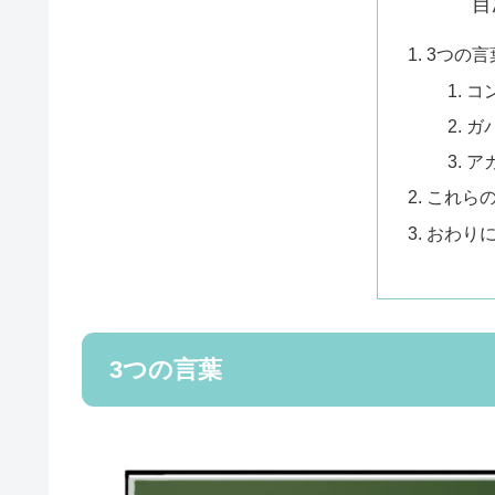
目
3つの言
コ
ガ
ア
これら
おわり
3つの言葉