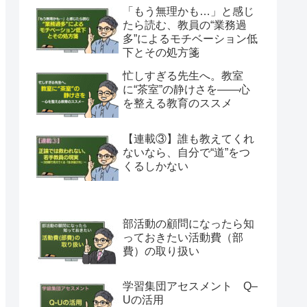
「もう無理かも…」と感じ
たら読む、教員の“業務過
多”によるモチベーション低
下とその処方箋
忙しすぎる先生へ。教室
に“茶室”の静けさを――心
を整える教育のススメ
【連載③】誰も教えてくれ
ないなら、自分で“道”をつ
くるしかない
部活動の顧問になったら知
っておきたい活動費（部
費）の取り扱い
学習集団アセスメント Q–
Uの活用