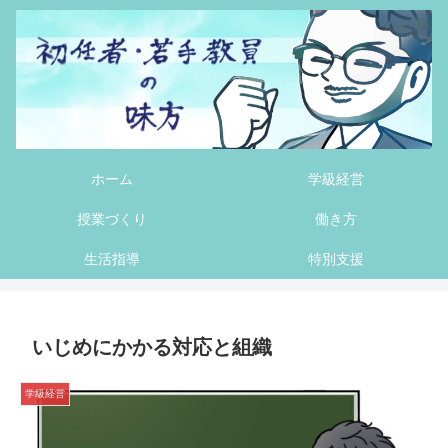
ホーム
学級経営
授業づくり
働き方
生活指導
特別支援
いじめにかかる対応と組織
学級経営