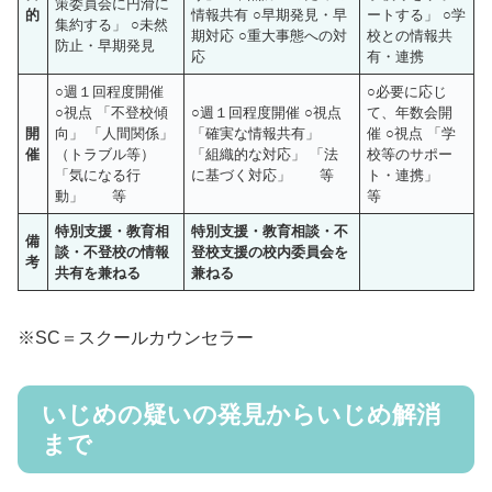
策委員会に円滑に
的
情報共有 ○早期発見・早
ートする」 ○学
集約する」 ○未然
期対応 ○重大事態への対
校との情報共
防止・早期発見
応
有・連携
○週１回程度開催
○必要に応じ
○視点 「不登校傾
○週１回程度開催 ○視点
て、年数会開
開
向」 「人間関係」
「確実な情報共有」
催 ○視点 「学
催
（トラブル等）
「組織的な対応」 「法
校等のサポー
「気になる行
に基づく対応」 等
ト・連携」
動」 等
等
特別支援・教育相
特別支援・教育相談・不
備
談・不登校の情報
登校支援の校内委員会を
考
共有を兼ねる
兼ねる
※SC＝スクールカウンセラー
いじめの疑いの発見からいじめ解消
まで