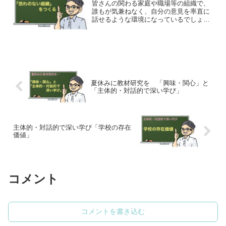
皆さんの関わる家庭や職場等の組織で、
誰もが気兼ねなく、自分の意見を率直に
話せるような環境になっているでしょう
か。特に、「子どもから親に」、「部下
から上司に」、「生徒から教師に」な
ど、組織の中で弱い立場に置かれやすい
人が自分のありのままの個性や考え方を
認めてもらっているでしょうか。今回
は、組織における「心理的安全性」の重
要性について紹介します。
夏休みに教材研究を 「興味・関心」と
「主体的・対話的で深い学び」
主体的・対話的で深い学び「学校の存在
価値」
コメント
コメントを書き込む