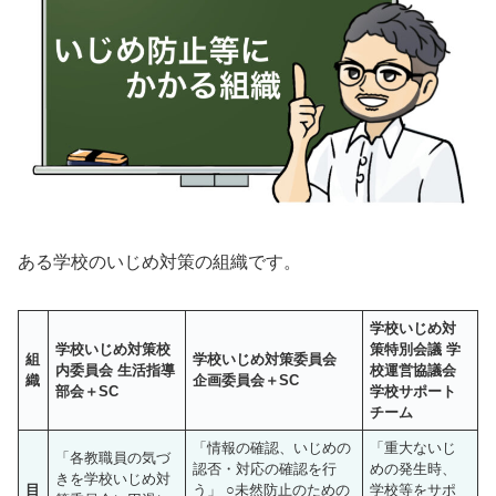
ある学校のいじめ対策の組織です。
学校いじめ対
学校いじめ対策校
策特別会議
学
組
学校いじめ対策委員会
内委員会
生活指導
校運営協議会
織
企画委員会＋SC
部会＋SC
学校サポート
チーム
「情報の確認、いじめの
「重大ないじ
「各教職員の気づ
認否・対応の確認を行
めの発生時、
きを学校いじめ対
目
う」 ○未然防止のための
学校等をサポ