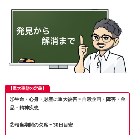
【重大事態の定義
】
①生命・心身・財産に重大被害 ⇨ 自殺企画・障害・金
品・精神疾患
②相当期間の欠席 ⇨ 30日目安