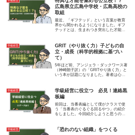
特異な才能を集める公立校！？
学級経営
広島県立広島中学校・広島高校の
取組
最近、「ギフテッド」という言葉が教育
界から聞かれるようになりました。ギフ
テッドとは、生まれつき突出した才能
（平均より著しく高い知的能力）を授か
った人のことを指します。少し面白い記
事を見つけました。併設型中高一貫教育
GRIT（やり抜く力）子どもの自
学級経営
校の広島県立広島中学校・広島高校（生
立・成長（科学的根拠に基づい
徒1190人）は令和5年度の中学校入試か
て）
ら、数学に特異な才能のある生徒を全国
募集します。同校での教育活動を通し
5年ほど前、アンジェラ・ダックワース著
て、才能をさらに伸ばし、グローバルに
（神崎朗子訳）の「GRITやり抜く力」と
活躍し、社会的インパクトを与えるよう
いう本が話題になりました。著者は心理
な人材を育むことが狙いのようです。
学博士ですが、中学校の数学教師として
の経験が、この本を書くきっかけになっ
たようです。生徒が成長する過程で、自
学級経営に役立つ 必見！連絡黒
学級経営
立し、粘り強く物事に取り組み続けるに
板編
は…。この答えの方向性を、科学的視点
で検証するのが、この本だと思います。
前回は、当番表編として僕がクラスで使
う「当番表のぐるぐる回るやつ」の紹介
をしました。今回紹介しようと思うの
は、「カスタム連絡黒板」です。どの学
校でも教室の後ろ横に連絡用の黒板があ
ると思います。次の日の授業の連絡を教
「恐れのない組織」をつくる
学級経営
科係がチョークを使って書い...