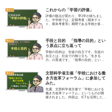
指摘されても、研修で意見を求められて
も、見ないふりをしていませんか。そし
て、後からなって同僚とぐちぐちぐちぐ
これからの「学習の評価」
働き方
ち…。もうやめません？今日は、現場が
評価の観点が変わり、早1年が経ちまし
勇気を持つことで変革をおこなってきた
た。中学校では、定期考査（期末テス
先生たちの紹介と、これからの教員に必
ト、期末考査等）期間である学校が多い
要な勇気の話をしていこうと思います。
かと思います。テストが終わると次は
「評価」です。今回は令和3年度から新し
くなった「評価」について、もう一度確
認をしておきましょう。「主体的に学習
手段と目的 「指導の目的」とい
働き方
に取り組む態度」が、なぜ一番最後なの
う原点に立ち返って
か…そういったことを考えるきっかけに
学校の目的は、生徒の自立です。生徒の
してもらえたら嬉しいです。そして、今
自立とは、社会での独り立ち「生きる
後の指導計画や評価計画の見直しに役立
力」の育成です。「指導の目的」という
てていただけると幸いです。
原点に立ち返り、私たち教員がするべき
ことは、手段と目的をを一緒にしないこ
とです。今回はそんな話をしていきま
文部科学省主催「学校における働
働き方
す。
き方改革フォーラム」に参加して
みた。
先週、文部科学省主催で「学校における
働き方改革フォーラム」というものが開
催されました。内容は、ICTを活用した校
務効率化と教員業務支援員活用のポイン
トが主でした。今回の記事では、このフ
ォーラムに参加してみて感じたことやみ