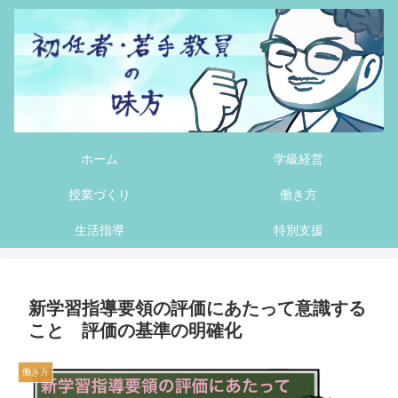
ホーム
学級経営
授業づくり
働き方
生活指導
特別支援
新学習指導要領の評価にあたって意識する
こと 評価の基準の明確化
働き方