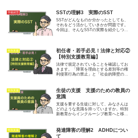
SSTの理解3 実際のSST
学級経営
SSTがどんなものか分かったとしても、
それをどう活かしていきかが問題です。
今回は、そんなSSTの実際を紹介しつ
つ、どう取り入れていけば良いかのヒン
トになれば幸いです。
初任者・若手必見！法律と対応②
特別支援
【特別支援教育編】
法律で規定されていることを確認してお
きます。「障害を理由とする差別等の権
利侵害行為の禁止」と「社会的障壁の除
去を怠ることによる権利侵害の防止」で
す。簡単に言えば、「差別はいけませ
ん」「合理的配慮しなきゃいけません」
生徒の支援 支援のための教員の
特別支援
ということです。もう少し掘り下げてみ
意識
ましょう。
支援を要する生徒に対して、みなさんは
どのような意識を持っていますか。特別
新教育からインクルーシブ教育へと移り
変わる今、支援を要する生徒に対しての
意識を今一度確認しておく必要がありま
す。今回は、支援のための教員の意識
発達障害の理解2 ADHDについ
特別支援
は、どのようにするべきであるか、一緒
て