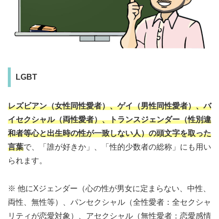
LGBT
レズビアン（女性同性愛者）、ゲイ（男性同性愛者）、バ
イセクシャル（両性愛者）、トランスジェンダー（性別違
和者等心と出生時の性が一致しない人）の頭文字を取った
言葉
で、「誰が好きか」、「性的少数者の総称」にも用い
られます。
※ 他にXジェンダー（心の性が男女に定まらない、中性、
両性、無性等）、パンセクシャル（全性愛者：全セクシャ
リティが恋愛対象）、アセクシャル（無性愛者：恋愛感情