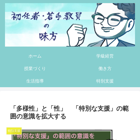
ホーム
学級経営
授業づくり
働き方
生活指導
特別支援
「多様性」と「性」 「特別な支援」の範
囲の意識を拡大する
特別支援