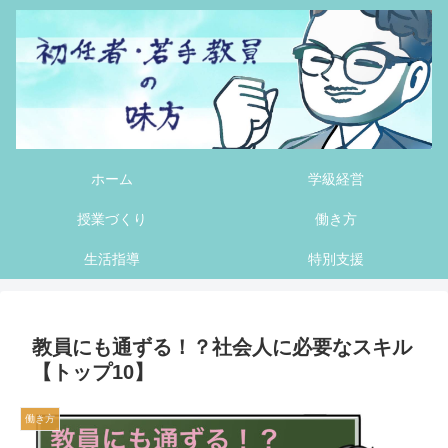
ホーム
学級経営
授業づくり
働き方
生活指導
特別支援
教員にも通ずる！？社会人に必要なスキル
【トップ10】
働き方