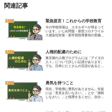
関連記事
緊急提言！これからの学校教育
働き方
今の学校現場は、エネルギーが弱まって
います。いじめ問題・新型コロナウイル
ス感染症対策・新学習指導要領の実施に
伴い、求められる授業と評価の改善・特
別支援教育・GIGAスクール構想など、抱
える問題が増えすぎていて、現場の教員
も正直参っています。おかしいことをお
人権的配慮のために
働き方
かしいと言えず、自分さえよければそれ
東京都の人権プログラムには「アイヌの
でいい。いくら残業したって給与はおろ
人々」について詳しい記述があります。
か管理職からの評価も変わらない。権利
でも、日本にたくさんの言語があるとさ
を主張すれば鼻で笑われ、ベテランや管
れる以上、日本固有の言語は「日本語」
理職から「つべこべ言うな、これだから
と「アイヌ語」という認識では、人権上
今の若手はダメだ」と怒鳴られたり無視
の配慮を欠くことになります。日本も
されたり……。
「多言語」国家であり、「偶然その言語
勇気を持つこと
働き方
がお互いに話しても通じるほどに近い」
現在、学校側に勇気がありません。生徒
と考える必要があります。また、アイヌ
には「意見を言いなさい。」とか「挑戦
については道徳の読み物資料にも出てく
しなさい。」と指導するくせに、自分で
るので、扱う際は参考にしてみてくださ
はうまくいっていない学校のシステムを
い。
指摘されても、研修で意見を求められて
も、見ないふりをしていませんか。そし