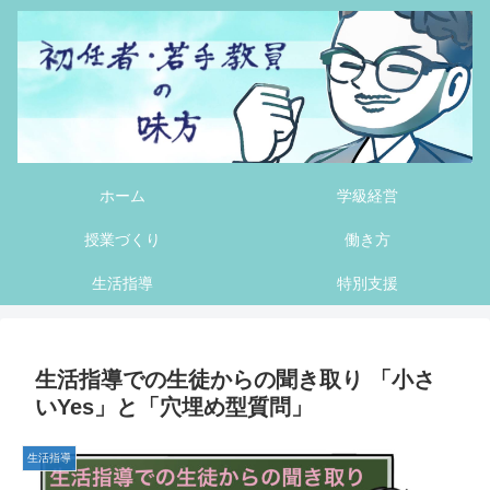
ホーム
学級経営
授業づくり
働き方
生活指導
特別支援
生活指導での生徒からの聞き取り 「小さ
いYes」と「穴埋め型質問」
生活指導