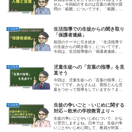
せん。今回紹介するのは言葉の表現や質
問の「範囲」についてです。「範囲」を
間違えると、話を聞いた人には「人権上
の問題」と移ることがあります。教職員
の言葉の使い方にも、人権上・人道上・
個人情報上の配慮を問われる時代です。
生活指導での生徒からの聞き取り
生活指導
言葉の表現を改め、人権配慮へのアンテ
「保護者連絡」
ナを高めていきましょう。
前回のテーマに引き続き、「生活指導で
の生徒からの聞き取り」についてです。
今回は、生活指導後の「保護者連絡」の
仕方です。生活指導があった場合、必ず
保護者連絡をします。特に、初任者・若
手教員はどうすれば良いか、悩むところ
児童生徒への「言葉の指導」を見
生活指導
だと思いますので、一緒に確認していき
直そう
ましょう。
今回は、児童生徒への「言葉の指導」に
ついてです。みなさんは、普段どんな言
葉をつかって指導をしていますか？ま
た、児童生徒とはどんなやり取りを心が
けていますか？僕は、 “ 言葉の力を改め
て私たち教員が認識し、適切な言葉、適
生徒の争いごと・いじめに関する
生活指導
切な表現を用いることで...
対応～欧米の学校教育より～
生徒の争いごとやいじめについて、かな
り苦労しますよね。日本では、生徒の争
いごとやいじめに関して、教員が対策し