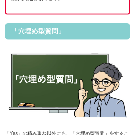
「穴埋め型質問」
「Yes」の積み重ね以外にも、「穴埋め型質問」をするこ