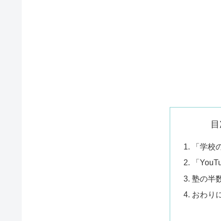
目
「学校
「You
塾の半数
おわり