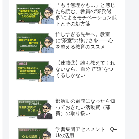
「もう無理かも…」と感じ
たら読む、教員の“業務過
多”によるモチベーション低
下とその処方箋
忙しすぎる先生へ。教室
に“茶室”の静けさを――心
を整える教育のススメ
【連載③】誰も教えてくれ
ないなら、自分で“道”をつ
くるしかない
部活動の顧問になったら知
っておきたい活動費（部
費）の取り扱い
学習集団アセスメント Q–
Uの活用