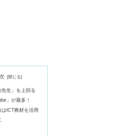
次
の先生」を上回る
Tube」が最多！
はICT教材を活用
に