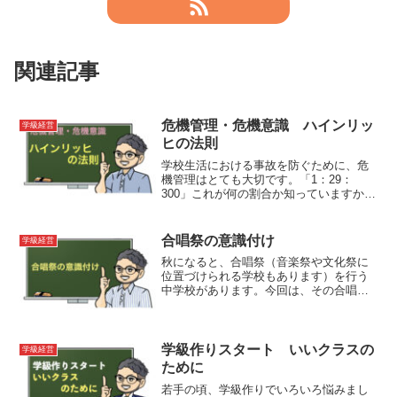
関連記事
危機管理・危機意識 ハインリッ
学級経営
ヒの法則
学校生活における事故を防ぐために、危
機管理はとても大切です。「1：29：
300」これが何の割合か知っていますか？
ハインリッヒの法則を学んで、安全で安
心できる学校にするための危機意識を高
めていきましょう。
合唱祭の意識付け
学級経営
秋になると、合唱祭（音楽祭や文化祭に
位置づけられる学校もあります）を行う
中学校があります。今回は、その合唱祭
について書いていこうと思います。※音
楽科としての視点ではなく、行事として
の視点で合唱祭は、「役割ごとの意識付
け」が重要になります。できるだけ早い
学級作りスタート いいクラスの
学級経営
時期に、できるだけたくさんの生徒に意
ために
識付けすることが必要です。何を確認し
若手の頃、学級作りでいろいろ悩みまし
て、どんな意識付けが考えられるか、と