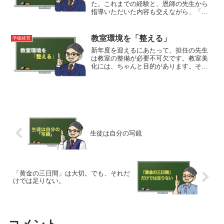
た。これまでの経験と、恩師の先生から
いう視点で紹介できればと思います。
指導いただいた内容も交えながら、「ヒ
ント」になりそうなものを紹介していき
ます。前年度の引き継ぎ事項も確認しつ
つ、学級開きの準備を進めていきましょ
教室環境を「整える」
学級経営
う。
新年度を迎えるにあたって、担任の先生
は教室の整備が必要不可欠です。教室美
化には、ちゃんと目的があります。その
目的の達成のために、何を意識する必要
があるのか。さらに教室美化に期待でき
る効果も合わせて紹介していきます。
「割れ窓理論」割れ窓理論と...
生徒は自分の写鏡
「黄金の三日間」は大切。でも、それだ
けでは足りない。