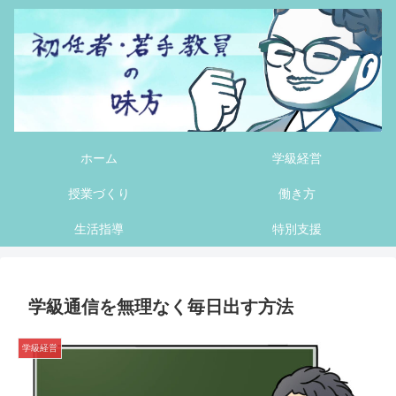
ホーム
学級経営
授業づくり
働き方
生活指導
特別支援
学級通信を無理なく毎日出す方法
学級経営