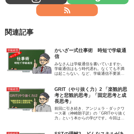
関連記事
かいざー式仕事術 時短で学級通
学級経営
信
みなさんは学級通信を書いていますか。
学級通信はもう時代遅れ。なくても不満
は起こらない。など、学級通信不要派も
いるなかで、僕は学級通信を出したい派
です。「自分も書きたいけど、なかなか
続かない。」とか、「記事のネタが浮か
GRIT（やり抜く力）2 「楽観的思
学級経営
ばない。」など、苦労している人も多い
考と悲観的思考」「固定思考と成
かと思います。今回紹介するポイントを
長思考」
押さえて、一緒に学級通信を書いてまし
ょう。
前回に引き続き、アンジェラ・ダックワ
ース著（神崎朗子訳）の「GRITやり抜く
力」という本からの学びです。今回は
「思考」について触れていきます。
SSTの理解2 どんなスキルがあ
学級経営