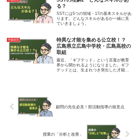
る？
SSTには5つの領域・17の基本スキルがあ
ります。どんなスキルがあるか一緒に見
ていきましょう。
特異な才能を集める公立校！？
学級経営
広島県立広島中学校・広島高校の
取組
最近、「ギフテッド」という言葉が教育
界から聞かれるようになりました。ギフ
テッドとは、生まれつき突出した才能
（平均より著しく高い知的能力）を授か
った人のことを指します。少し面白い記
事を見つけました。併設型中高一貫教育
校の広島県立広島中学校・広島高校（生
徒1190人）は令和5年度の中学校入試か
ら、数学に特異な才能のある生徒を全国
募集します。同校での教育活動を通し
顧問の先生必見！部活動指導の留意点
て、才能をさらに伸ばし、グローバルに
活躍し、社会的インパクトを与えるよう
な人材を育むことが狙いのようです。
授業の「分析と改善」