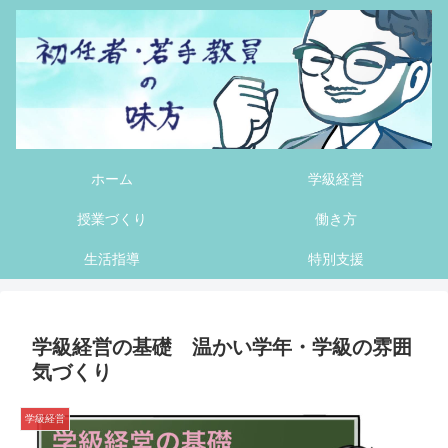
ホーム
学級経営
授業づくり
働き方
生活指導
特別支援
学級経営の基礎 温かい学年・学級の雰囲
気づくり
学級経営