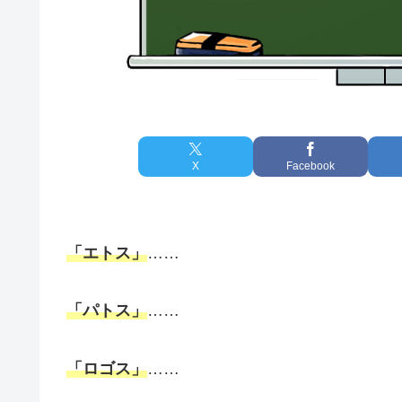
X
Facebook
「エトス」
……
「パトス」
……
「ロゴス」
……