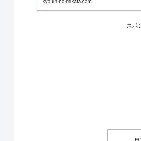
kyouin-no-mikata.com
スポ
目