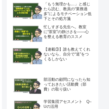
「もう無理かも…」と感じ
たら読む、教員の“業務過
多”によるモチベーション低
下とその処方箋
忙しすぎる先生へ。教室
に“茶室”の静けさを――心
を整える教育のススメ
【連載③】誰も教えてくれ
ないなら、自分で“道”をつ
くるしかない
部活動の顧問になったら知
っておきたい活動費（部
費）の取り扱い
学習集団アセスメント Q–
Uの活用