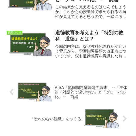
この結果から見えるものはなんでしょう
か。これからの授業等で求められる方向
性が見えてくると思うので、一緒に考え
ていきましょう。
道徳教育を考えよう「特別の教
授業づくり
科 道徳」とは？
今回の内容は、なぜ教科化されたかとい
う背景から、学習指導要領の改正点につ
いてです。僕も道徳教育を意識しなおす
ために定期的に確認してます。これから
道徳の授業をされる先生や、教員採用試
験を受ける学生、道徳についてもう一度
理解を深めておこうという若手の先生
は、ぜひ参考にしてください。
PISA「協同問題解決能力調査」～「主体
的・対話的で深い学び」と「グローバル
化」～ 前編
「恐れのない組織」をつくる