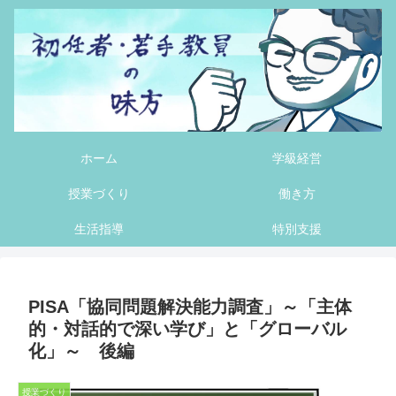
ホーム
学級経営
授業づくり
働き方
生活指導
特別支援
PISA「協同問題解決能力調査」～「主体
的・対話的で深い学び」と「グローバル
化」～ 後編
授業づくり