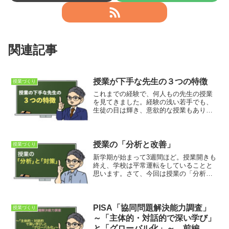
関連記事
授業が下手な先生の３つの特徴
授業づくり
これまでの経験で、何人もの先生の授業
を見てきました。経験の浅い若手でも、
生徒の目は輝き、意欲的な授業もありま
した。反対にベテランでも、生徒は退屈
そうにして、集中が切れてしまっている
授業もありました。まず、私たち教員に
求められるのは「授業力」です。1日でも
授業の「分析と改善」
授業づくり
早く上手くなるためにも、今回のポイン
新学期が始まって3週間ほど。授業開きも
トを押さえて授業準備をしていきましょ
終え、学校は平常運転をしていることと
う。
思います。さて、今回は授業の「分析と
改善」についてです。小テスト等で生徒
の反応が悪ければ、「授業に問題があ
る」と考え、改善する必要があります。
評価をつける時期になってからだと遅い
PISA「協同問題解決能力調査」
授業づくり
ので「分析と改善」について、今から考
～「主体的・対話的で深い学び」
えていきましょう。
と「グローバル化」～ 前編