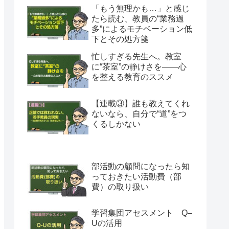
「もう無理かも…」と感じ
たら読む、教員の“業務過
多”によるモチベーション低
下とその処方箋
忙しすぎる先生へ。教室
に“茶室”の静けさを――心
を整える教育のススメ
【連載③】誰も教えてくれ
ないなら、自分で“道”をつ
くるしかない
部活動の顧問になったら知
っておきたい活動費（部
費）の取り扱い
学習集団アセスメント Q–
Uの活用